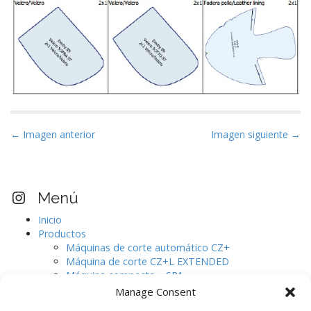
N
← Imagen anterior
Imagen siguiente →
a
v
e
Visita nuestro perfil Instagram
Menú
g
Inicio
a
Productos
c
Máquinas de corte automático CZ+
i
Máquina de corte CZ+L EXTENDED
Máquina compacta – SR1
ó
Máquinas de corte automático CJ.
Manage Consent
n
Digitalizador de pieles de gran formato.