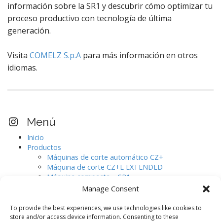
información sobre la SR1 y descubrir cómo optimizar tu
proceso productivo con tecnología de última
generación.
Visita
COMELZ S.p.A
para más información en otros
idiomas.
Visita nuestro perfil Instagram
Menú
Inicio
Productos
Máquinas de corte automático CZ+
Máquina de corte CZ+L EXTENDED
Máquina compacta – SR1
Máquinas de corte automático CJ.
Manage Consent
Digitalizador de pieles de gran formato.
AURELIA
To provide the best experiences, we use technologies like cookies to
Software de diseño
store and/or access device information. Consenting to these