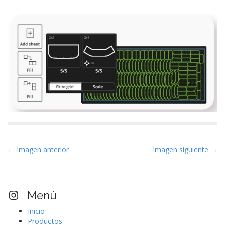
N
← Imagen anterior
Imagen siguiente →
a
v
e
Visita nuestro perfil Instagram
Menú
g
Inicio
a
Productos