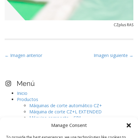
CZplus RAS
N
← Imagen anterior
Imagen siguiente →
a
v
e
Visita nuestro perfil Instagram
Menú
g
Inicio
a
Productos
c
Máquinas de corte automático CZ+
i
Máquina de corte CZ+L EXTENDED
Máquina compacta – SR1
ó
Máquinas de corte automático CJ.
Manage Consent
n
Digitalizador de pieles de gran formato.
d
AURELIA
To provide the best experiences, we use technologies like cookies to