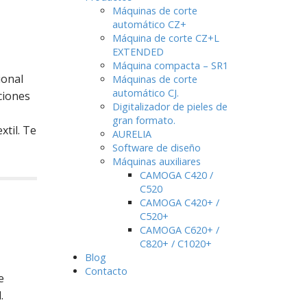
Máquinas de corte
automático CZ+
Máquina de corte CZ+L
EXTENDED
Máquina compacta – SR1
ional
Máquinas de corte
automático CJ.
ciones
Digitalizador de pieles de
gran formato.
xtil. Te
AURELIA
Software de diseño
Máquinas auxiliares
CAMOGA C420 /
C520
CAMOGA C420+ /
C520+
CAMOGA C620+ /
C820+ / C1020+
Blog
Contacto
e
.